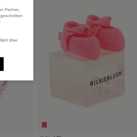
er Partner,
ugeschnitten
r
 Wahl über