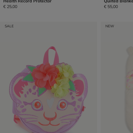
Health Record Protector
Quilted Blanke
€ 25,00
€ 55,00
SALE
NEW