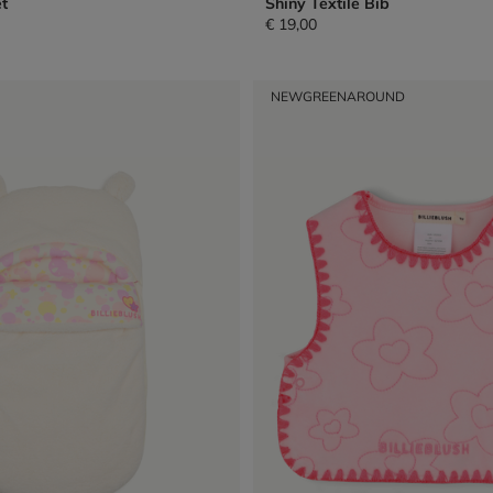
t
Shiny Textile Bib
€ 19,00
NEW
GREENAROUND