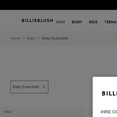
NEW
BABY
KIDS
TEENA
Home
Baby
Baby Essentials
Baby Essentials
Remove filter Baby Essentials
IHRE C
SALE
SALE
GREENAR