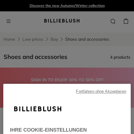
Discover the new Autumn/Winter collection
Home
Low prices
Boy
Shoes and accessories
Shoes and accessories
4 products
SIGN IN TO ENJOY 30% TO 50% OFF
on a Spring-Summer selection*
Fortfahren ohne Akzeptieren
GIRL
BOY
TEEN
BABY
SHOP ALL
Shoes and accessories
Remove filter Shoes and accessories
IHRE COOKIE-EINSTELLUNGEN