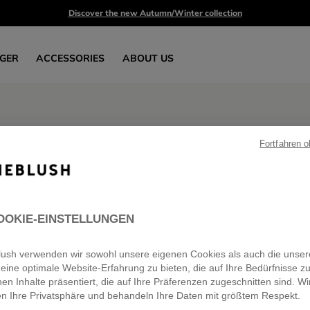
Discover the new Autumn/Winter collection
GER
ACCESSORIES
ABOUT US
Fortfahren 
Teen girls' shoes
2 products
OOKIE-EINSTELLUNGEN
eblush verwenden wir sowohl unsere eigenen Cookies als auch die unser
eine optimale Website-Erfahrung zu bieten, die auf Ihre Bedürfnisse z
nen Inhalte präsentiert, die auf Ihre Präferenzen zugeschnitten sind. Wi
en Ihre Privatsphäre und behandeln Ihre Daten mit größtem Respekt.