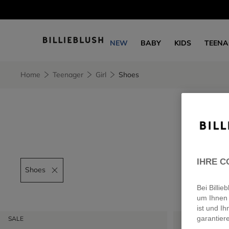
NEW
BABY
KIDS
TEENA
Home
Teenager
Girl
Shoes
IHRE C
Shoes
Remove filter Shoes
Bei Billi
um Ihnen 
ist und Ih
SALE
NEW
garantier