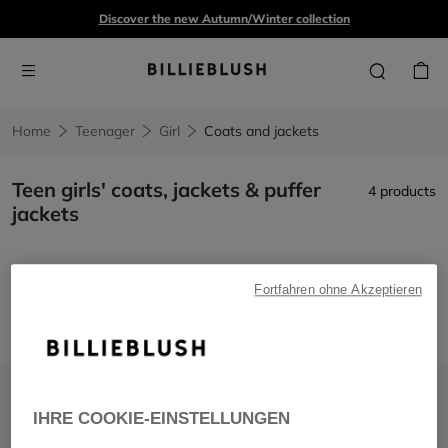
Discover the new Autumn/Winter collection
Home
Teenager
Girl
Coats and jackets
Teen girls' coats, jackets & puffer
4 products
jackets
Coats and jackets
Fortfahren ohne Akzeptieren
Remove filter Coats and jackets
SALE
SALE
IHRE COOKIE-EINSTELLUNGEN