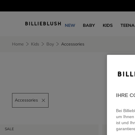
NEW
BABY
KIDS
TEENA
Home
Kids
Boy
Accessories
IHRE C
Accessories
Remove filter Accessories
Bei Billi
um Ihnen 
ist und Ih
SALE
SALE
garantier