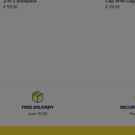
2-In-1 Backpack
Cap With Log
€ 59,00
€ 29,00
FREE DELIVERY
SECUR
over €130
Pa