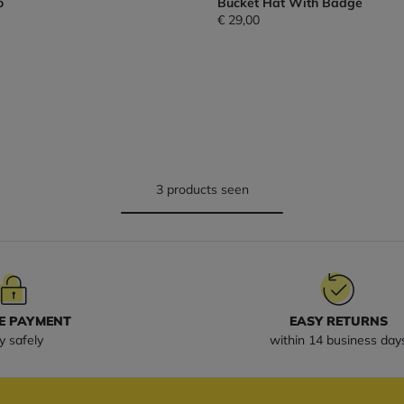
o
Bucket Hat With Badge
€ 29,00
3 products seen
E PAYMENT
EASY RETURNS
y safely
within 14 business day