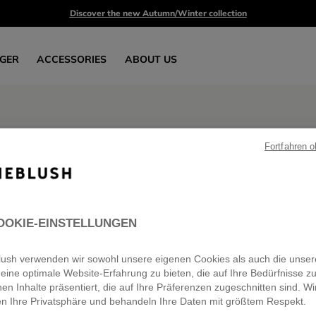
Discover the new Autumn/Winter collection
GER
ACCESSORIES
ABOUT US
Fortfahren 
Boys' accessories
3 products
OOKIE-EINSTELLUNGEN
eblush verwenden wir sowohl unsere eigenen Cookies als auch die unser
eine optimale Website-Erfahrung zu bieten, die auf Ihre Bedürfnisse z
nen Inhalte präsentiert, die auf Ihre Präferenzen zugeschnitten sind. Wi
SALE
en Ihre Privatsphäre und behandeln Ihre Daten mit größtem Respekt.