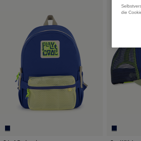
Selbstver
die Cooki