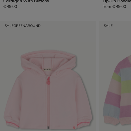
Cardigan With Buttons
Zip-Up Hoodi
€ 49,00
from
€ 49,00
SALE
GREENAROUND
SALE