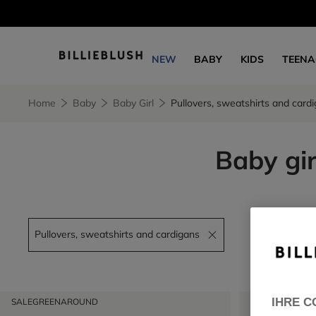
NEW
BABY
KIDS
TEENA
Home
Baby
Baby Girl
Pullovers, sweatshirts and card
Baby gir
Pullovers, sweatshirts and cardigans
Remove filter Pullovers, sweatshirts and cardigans
IHRE C
SALE
GREENAROUND
SALE