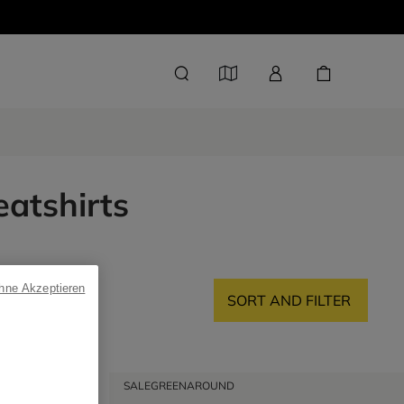
eatshirts
ohne Akzeptieren
SORT AND FILTER
SALE
GREENAROUND