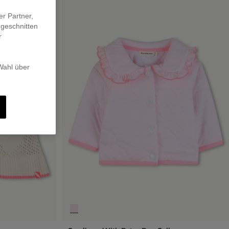
er Partner,
ugeschnitten
r
 Wahl über