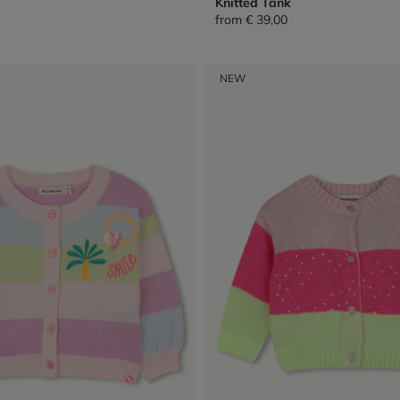
e
Knitted Tank
from
€ 39,00
NEW