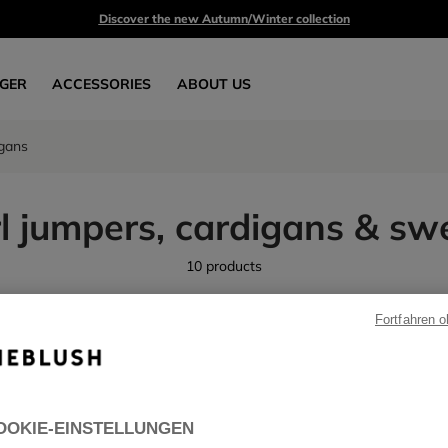
Discover the new Autumn/Winter collection
GER
ACCESSORIES
ABOUT US
igans
l jumpers, cardigans & sw
10 products
Fortfahren 
OOKIE-EINSTELLUNGEN
SALE