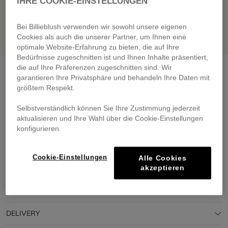
IHRE COOKIE-EINSTELLUNGEN
Bei Billieblush verwenden wir sowohl unsere eigenen
Cookies als auch die unserer Partner, um Ihnen eine
optimale Website-Erfahrung zu bieten, die auf Ihre
Bedürfnisse zugeschnitten ist und Ihnen Inhalte präsentiert,
die auf Ihre Präferenzen zugeschnitten sind. Wir
Knitted cardigan
pink
garantieren Ihre Privatsphäre und behandeln Ihre Daten mit
€ 55,00
From
größtem Respekt.
Pay in 4 interest-free instalments
Selbstverständlich können Sie Ihre Zustimmung jederzeit
🔒 Secure payment & easy returns
aktualisieren und Ihre Wahl über die Cookie-Einstellungen
konfigurieren.
DESCRIPTION
Cookie-Einstellungen
Alle Cookies
akzeptieren
COMPOSITION
TRACEABILITY
DELIVERY