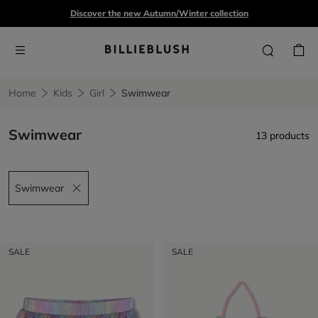
Discover the new Autumn/Winter collection
Home
Kids
Girl
Swimwear
Swimwear
13 products
Swimwear
Remove filter Swimwear
SALE
SALE