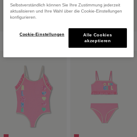
Selbstverständlich können Sie Ihre Zustimmung jederzeit
aktualisieren und Ihre Wahl über die Cookie-Einstellungen
konfigurieren.
Cookie-Einstellungen
Alle Cookies
1 Piece Swimwear
2-Piece Swimwear
akzeptieren
€ 59,00
€ 65,00
SALE
SALE