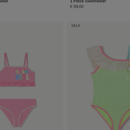
wear
1 Piece Swimwear
€ 59,00
SALE