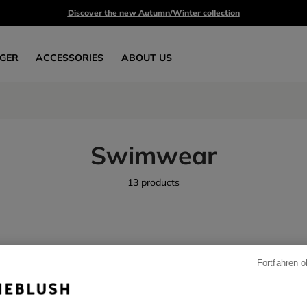
Discover the new Autumn/Winter collection
GER
ACCESSORIES
ABOUT US
Swimwear
13 products
Fortfahren 
SALE