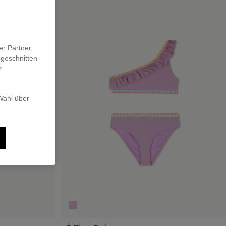
er Partner,
ugeschnitten
r
 Wahl über