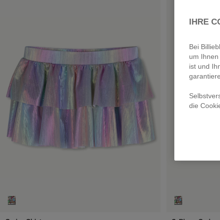
IHRE C
Bei Billi
um Ihnen 
ist und Ih
garantier
Selbstver
die Cooki