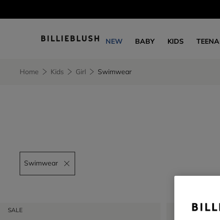
NEW
BABY
KIDS
TEENA
Home
Kids
Girl
Swimwear
Swimwear
Remove filter Swimwear
SALE
SALE