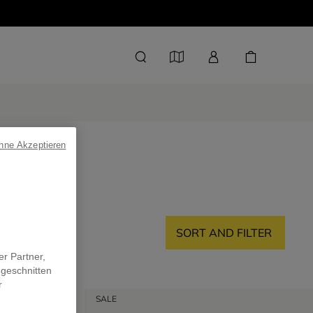
ohne Akzeptieren
SORT AND FILTER
er Partner,
ugeschnitten
r
SALE