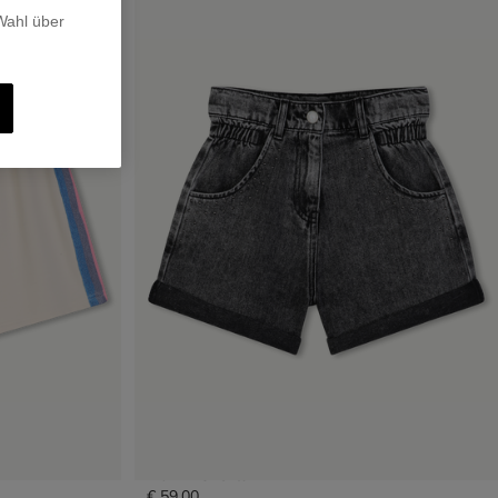
 Wahl über
Denim Shorts
€ 59,00