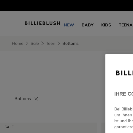
NEW
BABY
KIDS
TEENA
Home
Sale
Teen
Bottoms
IHRE C
Bottoms
Remove filter Bottoms
Bei Billi
um Ihnen 
ist und Ih
SALE
SALE
garantier