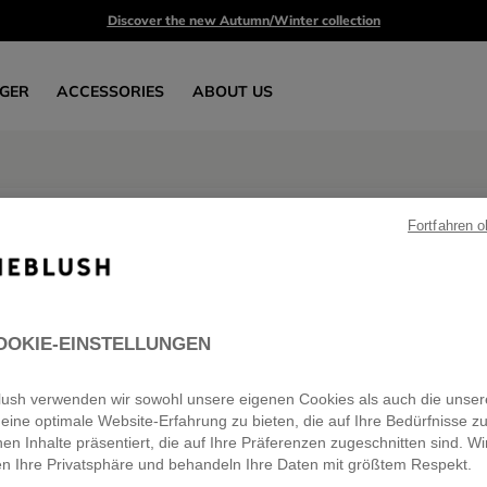
Discover the new Autumn/Winter collection
GER
ACCESSORIES
ABOUT US
Fortfahren 
Girls 8-16 Summer Deals
4 products
OOKIE-EINSTELLUNGEN
eblush verwenden wir sowohl unsere eigenen Cookies als auch die unser
eine optimale Website-Erfahrung zu bieten, die auf Ihre Bedürfnisse z
nen Inhalte präsentiert, die auf Ihre Präferenzen zugeschnitten sind. Wi
SALE
en Ihre Privatsphäre und behandeln Ihre Daten mit größtem Respekt.