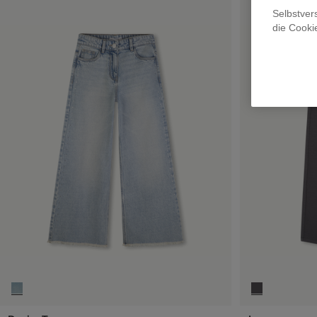
Selbstver
die Cooki