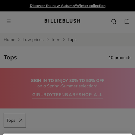
Discover the new Autumn/Winter collection
Home
Low prices
Teen
Tops
Tops
10 products
SIGN IN TO ENJOY 30% TO 50% OFF
on a Spring-Summer selection*
GIRL
BOY
TEEN
BABY
SHOP ALL
Tops
Remove filter Tops