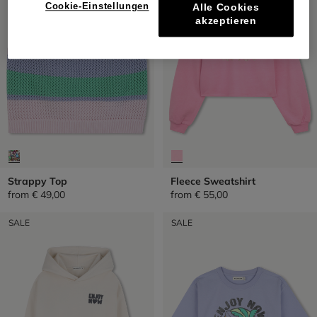
Cookie-Einstellungen
Alle Cookies
akzeptieren
Strappy Top
Fleece Sweatshirt
from
€ 49,00
from
€ 55,00
SALE
SALE