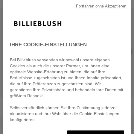
Fortfahren ohne Akzeptieren
SALE
SALE
IHRE COOKIE-EINSTELLUNGEN
Bei Billieblush verwenden wir sowohl unsere eigenen
Cookies als auch die unserer Partner, um Ihnen eine
optimale Website-Erfahrung zu bieten, die auf Ihre
Bedürfnisse zugeschnitten ist und Ihnen Inhalte präsentiert,
die auf Ihre Präferenzen zugeschnitten sind. Wir
garantieren Ihre Privatsphäre und behandeln Ihre Daten mit
größtem Respekt.
Fleece Bermuda Shorts
Fleece Sweatshirt
from
€ 65,00
from
€ 55,00
Selbstverständlich können Sie Ihre Zustimmung jederzeit
aktualisieren und Ihre Wahl über die Cookie-Einstellungen
konfigurieren.
SALE
SALE