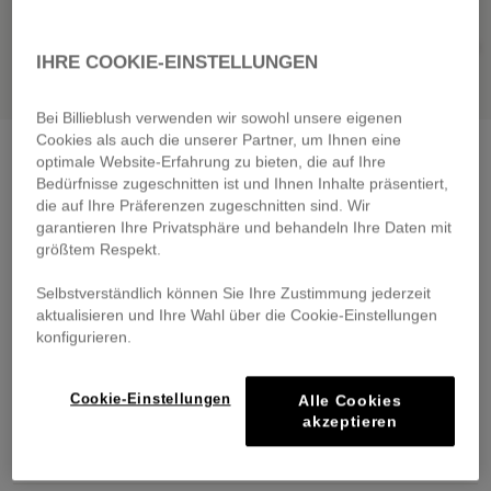
IHRE COOKIE-EINSTELLUNGEN
Bei Billieblush verwenden wir sowohl unsere eigenen
Cookies als auch die unserer Partner, um Ihnen eine
Striped top with straps
white blue
optimale Website-Erfahrung zu bieten, die auf Ihre
€ 65,00
Bedürfnisse zugeschnitten ist und Ihnen Inhalte präsentiert,
die auf Ihre Präferenzen zugeschnitten sind. Wir
Pay in 4 interest-free instalments
garantieren Ihre Privatsphäre und behandeln Ihre Daten mit
größtem Respekt.
🔒 Secure payment & easy returns
Selbstverständlich können Sie Ihre Zustimmung jederzeit
DESCRIPTION
aktualisieren und Ihre Wahl über die Cookie-Einstellungen
konfigurieren.
COMPOSITION
Cookie-Einstellungen
Alle Cookies
TRACEABILITY
akzeptieren
DELIVERY