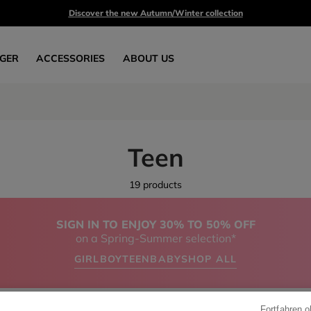
Discover the new Autumn/Winter collection
GER
ACCESSORIES
ABOUT US
Teen
19 products
SIGN IN TO ENJOY 30% TO 50% OFF
on a Spring-Summer selection*
GIRL
BOY
TEEN
BABY
SHOP ALL
Fortfahren 