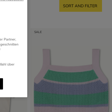
SORT AND FILTER
SALE
er Partner,
ugeschnitten
r
 Wahl über