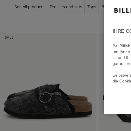
See all products
Dresses and sets
Tops
Bottoms
Coa
IHRE C
SALE
SALE
Bei Billi
um Ihnen 
ist und Ih
garantier
Selbstver
die Cooki