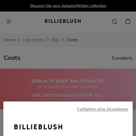
Discover the new Autumn/Winter collection
Home
Low prices
Boy
Coats
Coats
5 products
SIGN IN TO ENJOY 30% TO 50% OFF
on a Spring-Summer selection*
GIRL
BOY
TEEN
BABY
SHOP ALL
Fortfahren ohne Akzeptieren
Coats
Remove filter Coats