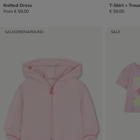
Knitted Dress
T-Shirt + Trou
from
€ 59,00
€ 59,00
SALE
GREENAROUND
SALE