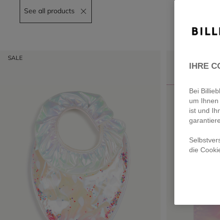
See all products
Remove filter See all products
SALE
SALE
IHRE C
Bei Billi
um Ihnen 
ist und Ih
garantier
Selbstver
die Cooki