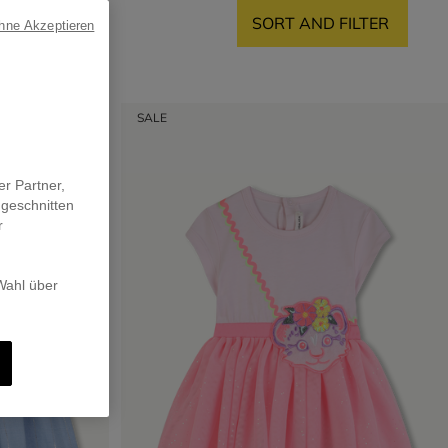
SORT AND FILTER
ohne Akzeptieren
SALE
er Partner,
ugeschnitten
r
 Wahl über