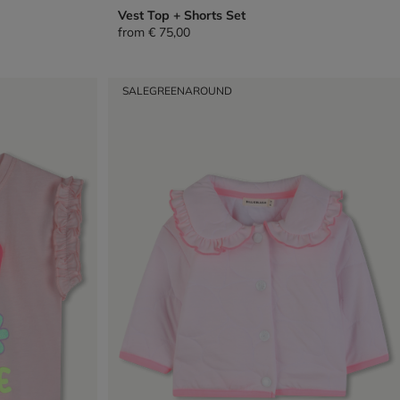
Vest Top + Shorts Set
from
€ 75,00
SALE
GREENAROUND