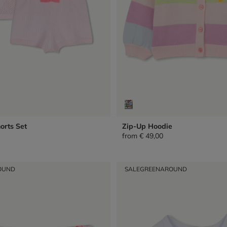
orts Set
Zip-Up Hoodie
from
€ 49,00
OUND
SALE
GREENAROUND