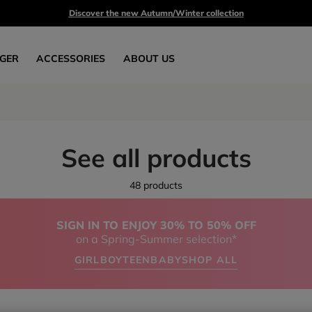
Discover the new Autumn/Winter collection
GER
ACCESSORIES
ABOUT US
See all products
48 products
SIGN IN TO ENJOY 30% TO 50% OFF
on a Spring-Summer selection*
GIRL
BOY
TEEN
BABY
SHOP ALL