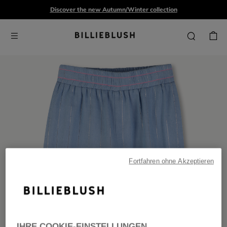
Discover the new Autumn/Winter collection
Fortfahren ohne Akzeptieren
IHRE COOKIE-EINSTELLUNGEN