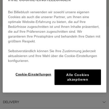
Bei Billieblush verwenden wir sowohl unsere eigenen
Cookies als auch die unserer Partner, um Ihnen eine
optimale Website-Erfahrung zu bieten, die auf Ihre
Bedürfnisse zugeschnitten ist und Ihnen Inhalte präsentiert,
die auf Ihre Präferenzen zugeschnitten sind. Wir
Denim trousers
bleach
garantieren Ihre Privatsphäre und behandeln Ihre Daten mit
€ 49,00
größtem Respekt.
From
Pay in 4 interest-free instalments
Selbstverständlich können Sie Ihre Zustimmung jederzeit
🔒 Secure payment & easy returns
aktualisieren und Ihre Wahl über die Cookie-Einstellungen
konfigurieren.
DESCRIPTION
Cookie-Einstellungen
Alle Cookies
akzeptieren
COMPOSITION
TRACEABILITY
DELIVERY