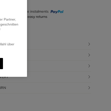
y in 4 interest-free instalments
ecure payment & easy returns
er Partner,
ugeschnitten
r
CRIPTION
 Wahl über
POSITION
CEABILITY
IVERY
URN