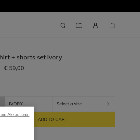
hirt + shorts set
ivory
€ 59,00
m
IVORY
Select a size
ohne Akzeptieren
ADD TO CART