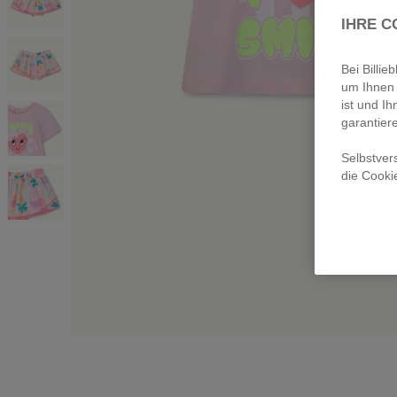
IHRE C
Bei Billi
um Ihnen 
ist und Ih
garantier
Selbstver
die Cooki