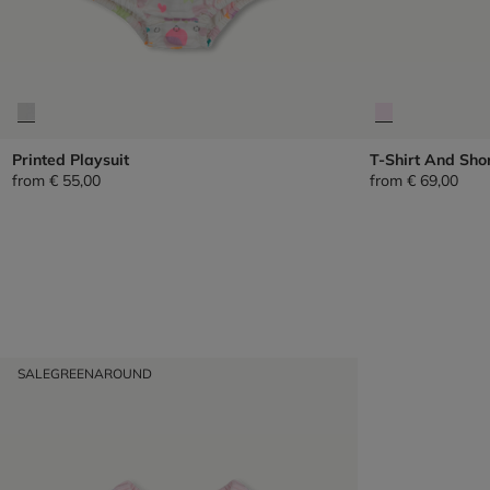
Printed Playsuit
T-Shirt And Shor
from
€ 55,00
from
€ 69,00
SALE
GREENAROUND