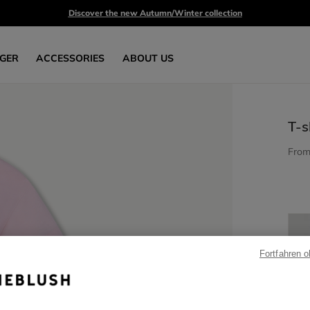
Discover the new Autumn/Winter collection
GER
ACCESSORIES
ABOUT US
T-s
Fro
Fortfahren 