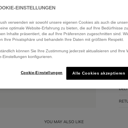
OOKIE-EINSTELLUNGEN
Pa
🔒 S
eblush verwenden wir sowohl unsere eigenen Cookies als auch die unser
eine optimale Website-Erfahrung zu bieten, die auf Ihre Bedürfnisse z
nen Inhalte präsentiert, die auf Ihre Präferenzen zugeschnitten sind. Wi
en Ihre Privatsphäre und behandeln Ihre Daten mit größtem Respekt.
DES
ständlich können Sie Ihre Zustimmung jederzeit aktualisieren und Ihre
e-Einstellungen konfigurieren.
COM
Cookie-Einstellungen
Alle Cookies akzeptieren
TRA
DEL
RET
YOU MAY ALSO LIKE