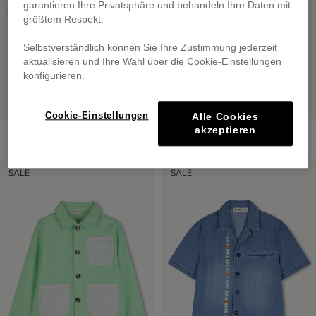
garantieren Ihre Privatsphäre und behandeln Ihre Daten mit
größtem Respekt.
Selbstverständlich können Sie Ihre Zustimmung jederzeit
aktualisieren und Ihre Wahl über die Cookie-Einstellungen
konfigurieren.
Cookie-Einstellungen
Alle Cookies
Short Sleeve T-Shirt
Joggers
akzeptieren
from
€ 35,00
from
€ 49,00
SALE
SALE