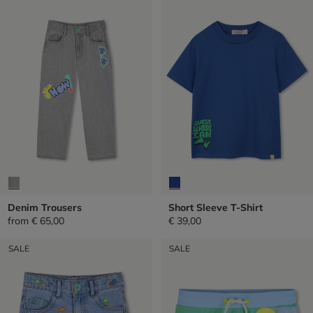
Denim Trousers
Short Sleeve T-Shirt
from
€ 65,00
€ 39,00
SALE
SALE