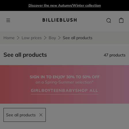
Discover the new Autumn/Winter collection
Home
Low prices
Boy
See all products
See all products
47 products
SIGN IN TO ENJOY 30% TO 50% OFF
on a Spring-Summer selection*
GIRL
BOY
TEEN
BABY
SHOP ALL
See all products
Remove filter See all products