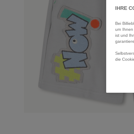
IHRE C
Bei Billi
um Ihnen 
ist und Ih
garantier
Selbstver
die Cooki