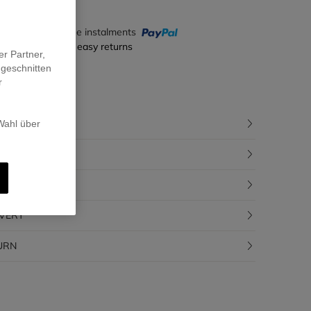
y in 4 interest-free instalments
ecure payment & easy returns
er Partner,
ugeschnitten
r
CRIPTION
 Wahl über
POSITION
CEABILITY
IVERY
URN