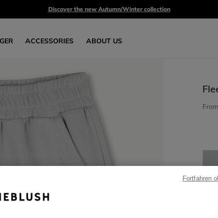
Discover the new Autumn/Winter collection
GER
ACCESSORIES
ABOUT US
Fle
Fro
Fortfahren 