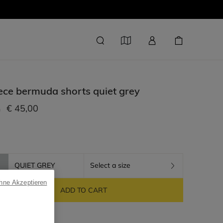
ece bermuda shorts
quiet grey
€ 45,00
m
QUIET GREY
Select a size
ohne Akzeptieren
ADD TO CART