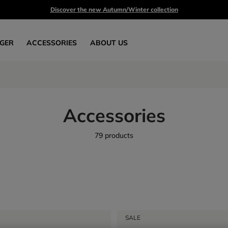
Discover the new Autumn/Winter collection
GER
ACCESSORIES
ABOUT US
Accessories
79 products
SALE