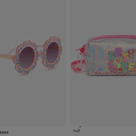
Bag With Confetti
null
sses