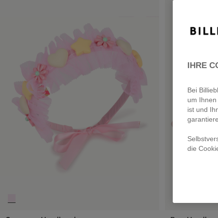
IHRE C
Bei Billi
um Ihnen 
ist und Ih
garantier
Selbstver
die Cooki