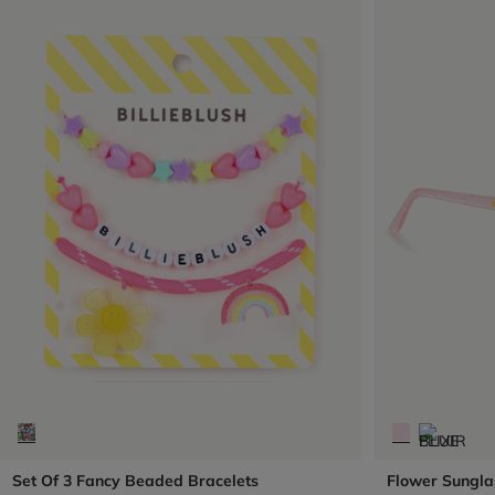
Set Of 3 Fancy Beaded Bracelets
Flower Sungla