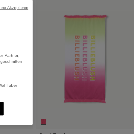
ohne Akzeptieren
er Partner,
ugeschnitten
r
 Wahl über