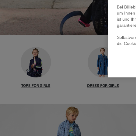
Bei Billi
um Ihnen 
ist und Ih
garantier
Selbstver
die Cooki
TOPS FOR GIRLS
DRESS FOR GIRLS