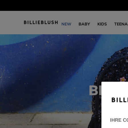
NEW
BABY
KIDS
TEENA
BILL
IHRE C