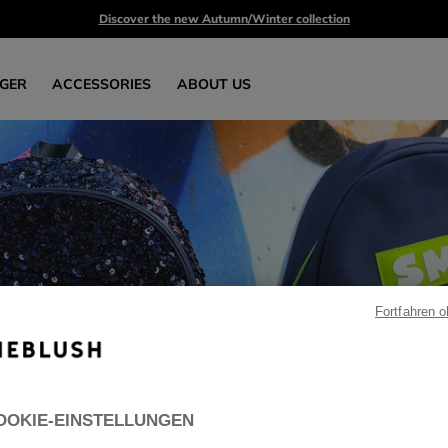
Discover the new Autumn/Winter collection
GER
ACCESSORIES
ABOUT US
IEBLUSH GOES BA
Fortfahren 
OOKIE-EINSTELLUNGEN