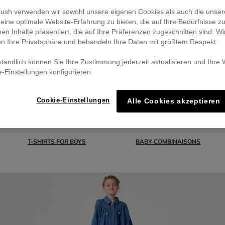
eblush verwenden wir sowohl unsere eigenen Cookies als auch die unser
eine optimale Website-Erfahrung zu bieten, die auf Ihre Bedürfnisse z
nen Inhalte präsentiert, die auf Ihre Präferenzen zugeschnitten sind. Wi
en Ihre Privatsphäre und behandeln Ihre Daten mit größtem Respekt.
ständlich können Sie Ihre Zustimmung jederzeit aktualisieren und Ihre
e-Einstellungen konfigurieren.
Cookie-Einstellungen
Alle Cookies akzeptieren
T-SHIRTS FOR BOYS
BABY COMBINAISONS