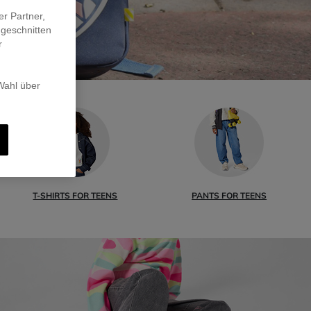
er Partner,
ugeschnitten
r
 Wahl über
T-SHIRTS FOR TEENS
PANTS FOR TEENS