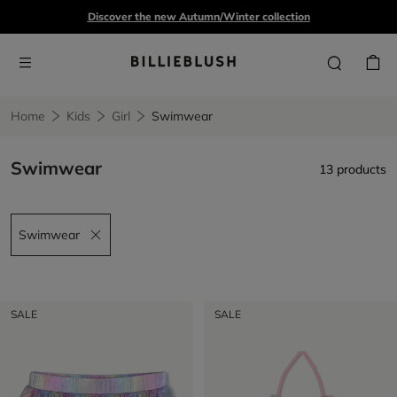
Discover the new Autumn/Winter collection
Home
Kids
Girl
Swimwear
Swimwear
13 products
Swimwear
Remove filter Swimwear
SALE
SALE