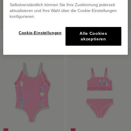
Selbstverständlich können Sie Ihre Zustimmung jederzeit
aktualisieren und Ihre Wahl über die Cookie-Einstellungen
konfigurieren.
Cookie-Einstellungen
Alle Cookies
1 Piece Swimwear
2-Piece Swimwear
akzeptieren
€ 59,00
€ 65,00
SALE
SALE