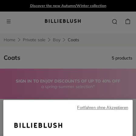
Discover the new Autumn/Winter collection
Home
Private sale
Boy
Coats
Coats
5 products
SIGN IN TO ENJOY DISCOUNTS OF UP TO 40% OFF
a spring-summer selection*
Fortfahren ohne Akzeptieren
Coats
Remove filter Coats