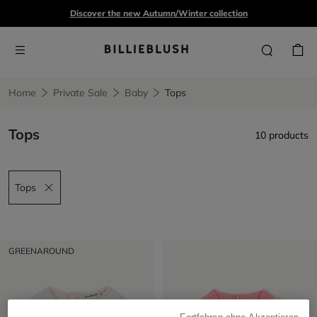
Discover the new Autumn/Winter collection
Home
Private Sale
Baby
Tops
Tops
10 products
Tops
Remove filter Tops
GREENAROUND