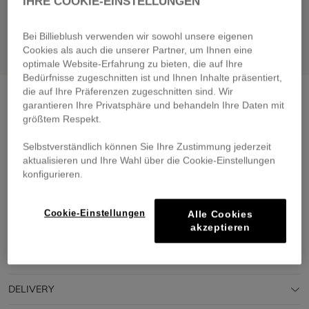
IHRE COOKIE-EINSTELLUNGEN
Bei Billieblush verwenden wir sowohl unsere eigenen
Cookies als auch die unserer Partner, um Ihnen eine
optimale Website-Erfahrung zu bieten, die auf Ihre
Bedürfnisse zugeschnitten ist und Ihnen Inhalte präsentiert,
die auf Ihre Präferenzen zugeschnitten sind. Wir
Striped dress
fluroesent pink white
garantieren Ihre Privatsphäre und behandeln Ihre Daten mit
€ 55,00
größtem Respekt.
Pay in 4 interest-free instalments
Selbstverständlich können Sie Ihre Zustimmung jederzeit
🔒 Secure payment & easy returns
aktualisieren und Ihre Wahl über die Cookie-Einstellungen
konfigurieren.
DESCRIPTION
Cookie-Einstellungen
Alle Cookies
akzeptieren
COMPOSITION
TRACEABILITY
DELIVERY