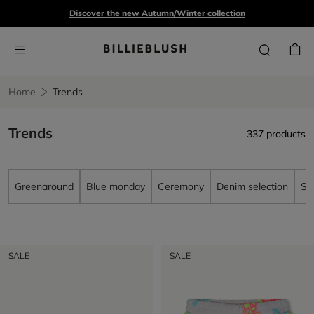
Discover the new Autumn/Winter collection
Home
Trends
Trends
337 products
Greenaround
Blue monday
Ceremony
Denim selection
Su
SALE
SALE