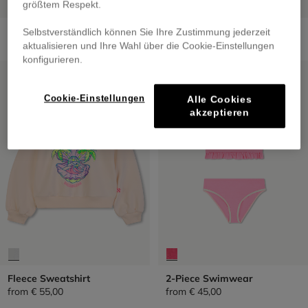
größtem Respekt.
Swim Skirt
Butterfly Sunglasses
Selbstverständlich können Sie Ihre Zustimmung jederzeit
from
€ 49,00
€ 25,00
aktualisieren und Ihre Wahl über die Cookie-Einstellungen
konfigurieren.
SALE
SALE
Cookie-Einstellungen
Alle Cookies
akzeptieren
Fleece Sweatshirt
2-Piece Swimwear
from
€ 55,00
from
€ 45,00