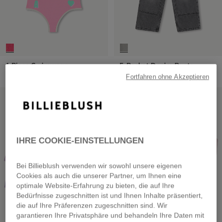
1 Piece Swimwear
5-Pocket Denim Pants
from
€ 45,00
from
€ 59,00
Fortfahren ohne Akzeptieren
SALE
SALE
IHRE COOKIE-EINSTELLUNGEN
Bei Billieblush verwenden wir sowohl unsere eigenen
Cookies als auch die unserer Partner, um Ihnen eine
optimale Website-Erfahrung zu bieten, die auf Ihre
Bedürfnisse zugeschnitten ist und Ihnen Inhalte präsentiert,
die auf Ihre Präferenzen zugeschnitten sind. Wir
garantieren Ihre Privatsphäre und behandeln Ihre Daten mit