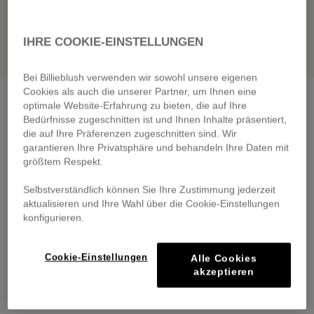
IHRE COOKIE-EINSTELLUNGEN
Bei Billieblush verwenden wir sowohl unsere eigenen
Cookies als auch die unserer Partner, um Ihnen eine
Soft novelty yarn beanie
pink
optimale Website-Erfahrung zu bieten, die auf Ihre
€ 29,00
Bedürfnisse zugeschnitten ist und Ihnen Inhalte präsentiert,
From
die auf Ihre Präferenzen zugeschnitten sind. Wir
Pay in 4 interest-free instalments
garantieren Ihre Privatsphäre und behandeln Ihre Daten mit
🔒 Secure payment & easy returns
größtem Respekt.
Selbstverständlich können Sie Ihre Zustimmung jederzeit
DESCRIPTION
aktualisieren und Ihre Wahl über die Cookie-Einstellungen
konfigurieren.
COMPOSITION
Cookie-Einstellungen
Alle Cookies
TRACEABILITY
akzeptieren
DELIVERY