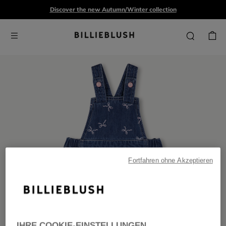
Discover the new Autumn/Winter collection
Fortfahren ohne Akzeptieren
IHRE COOKIE-EINSTELLUNGEN