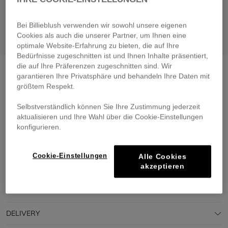
Bei Billieblush verwenden wir sowohl unsere eigenen
Cookies als auch die unserer Partner, um Ihnen eine
optimale Website-Erfahrung zu bieten, die auf Ihre
Bedürfnisse zugeschnitten ist und Ihnen Inhalte präsentiert,
die auf Ihre Präferenzen zugeschnitten sind. Wir
Denim overall
denim blue
garantieren Ihre Privatsphäre und behandeln Ihre Daten mit
€ 65,00
größtem Respekt.
From
Pay in 4 interest-free instalments
Selbstverständlich können Sie Ihre Zustimmung jederzeit
🔒 Secure payment & easy returns
aktualisieren und Ihre Wahl über die Cookie-Einstellungen
konfigurieren.
DESCRIPTION
Cookie-Einstellungen
Alle Cookies
akzeptieren
COMPOSITION
TRACEABILITY
DELIVERY