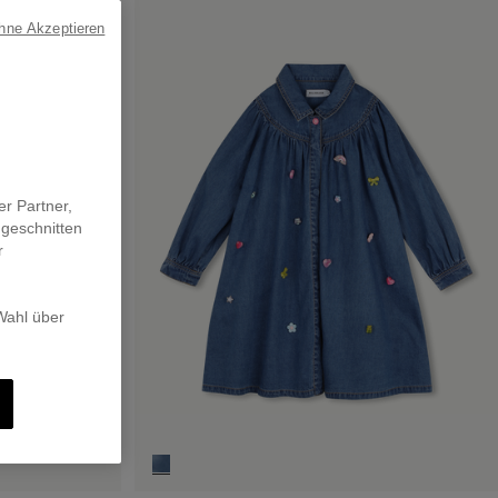
ohne Akzeptieren
er Partner,
ugeschnitten
r
 Wahl über