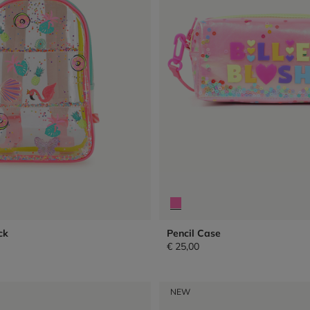
ck
Pencil Case
€ 25,00
NEW