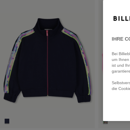
IHRE C
Bei Billi
um Ihnen 
ist und Ih
garantier
Selbstver
die Cooki