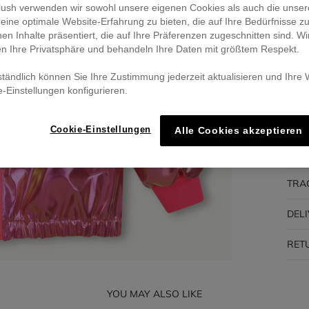
eblush verwenden wir sowohl unsere eigenen Cookies als auch die unser
eine optimale Website-Erfahrung zu bieten, die auf Ihre Bedürfnisse z
Pa
nen Inhalte präsentiert, die auf Ihre Präferenzen zugeschnitten sind. Wi
🔒 S
en Ihre Privatsphäre und behandeln Ihre Daten mit größtem Respekt.
ständlich können Sie Ihre Zustimmung jederzeit aktualisieren und Ihre
e-Einstellungen konfigurieren.
DES
Cookie-Einstellungen
Alle Cookies akzeptieren
COM
TRA
DEL
RET
YOU MAY ALSO LIKE