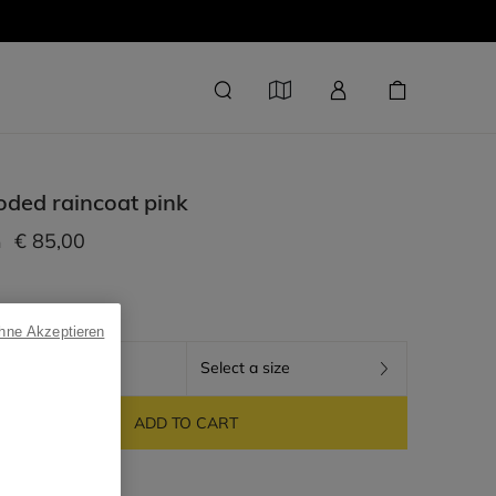
oded raincoat
pink
€ 85,00
m
ohne Akzeptieren
PINK
Select a size
ADD TO CART