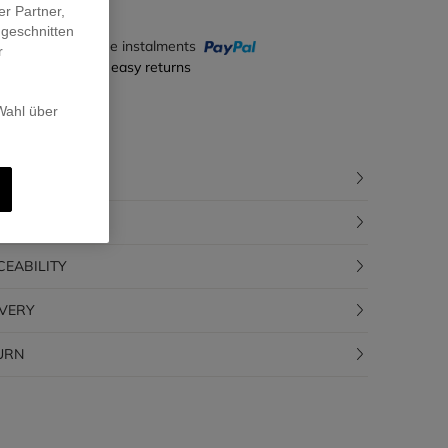
er Partner,
ugeschnitten
y in 4 interest-free instalments
r
ecure payment & easy returns
 Wahl über
CRIPTION
POSITION
CEABILITY
IVERY
URN