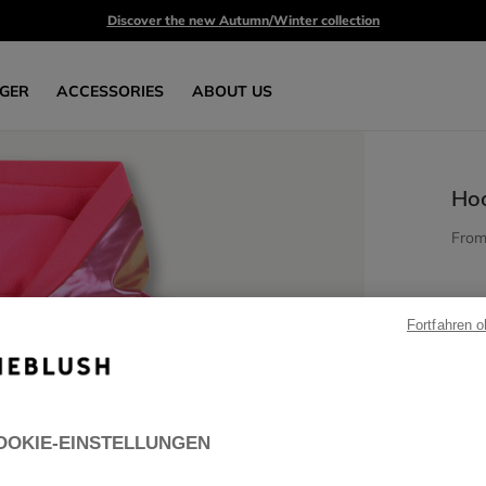
Discover the new Autumn/Winter collection
GER
ACCESSORIES
ABOUT US
Ho
Fro
Fortfahren 
OOKIE-EINSTELLUNGEN