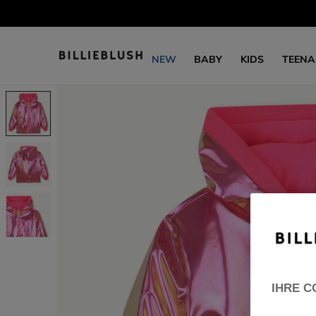
NEW
BABY
KIDS
TEENA
IHRE C