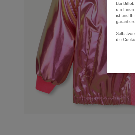
Bei Billi
um Ihnen 
ist und Ih
garantier
Selbstver
die Cooki