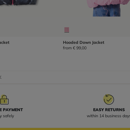
cket
Hooded Down Jacket
from
€ 99,00
K
E PAYMENT
EASY RETURNS
y safely
within 14 business day