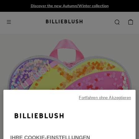
Discover the new Autumn/Winter collection
Fortfahren ohne Akzeptieren
IHRE COOKIE-EINSTELLUNGEN