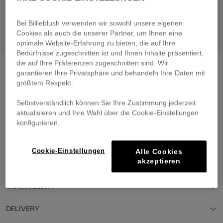
Bei Billieblush verwenden wir sowohl unsere eigenen
Cookies als auch die unserer Partner, um Ihnen eine
optimale Website-Erfahrung zu bieten, die auf Ihre
Bedürfnisse zugeschnitten ist und Ihnen Inhalte präsentiert,
die auf Ihre Präferenzen zugeschnitten sind. Wir
Backpack
white
garantieren Ihre Privatsphäre und behandeln Ihre Daten mit
größtem Respekt.
€ 49,00
Selbstverständlich können Sie Ihre Zustimmung jederzeit
Pay in 4 interest-free instalments
aktualisieren und Ihre Wahl über die Cookie-Einstellungen
🔒 Secure payment & easy returns
konfigurieren.
DESCRIPTION
Cookie-Einstellungen
Alle Cookies
akzeptieren
COMPOSITION
TRACEABILITY
DELIVERY