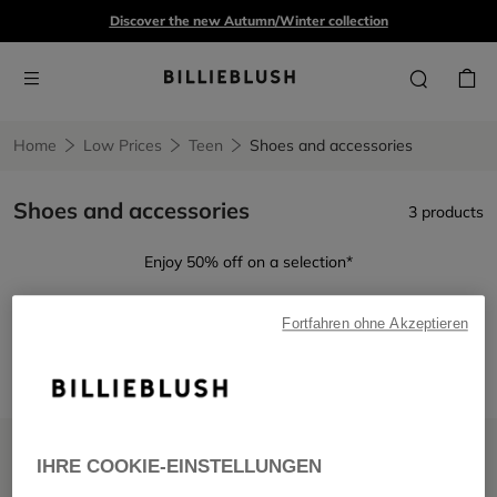
Discover the new Autumn/Winter collection
Home
Low Prices
Teen
Shoes and accessories
Shoes and accessories
3 products
Enjoy 50% off on a selection*
Fortfahren ohne Akzeptieren
Shoes and accessories
Remove filter Shoes and accessories
IHRE COOKIE-EINSTELLUNGEN