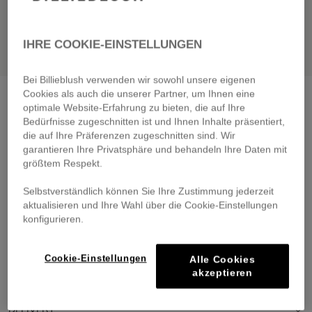
IHRE COOKIE-EINSTELLUNGEN
Bei Billieblush verwenden wir sowohl unsere eigenen
Cookies als auch die unserer Partner, um Ihnen eine
T-shirt + shorts set
white pink
optimale Website-Erfahrung zu bieten, die auf Ihre
€ 55,00
Bedürfnisse zugeschnitten ist und Ihnen Inhalte präsentiert,
die auf Ihre Präferenzen zugeschnitten sind. Wir
Pay in 4 interest-free instalments
garantieren Ihre Privatsphäre und behandeln Ihre Daten mit
🔒 Secure payment & easy returns
größtem Respekt.
SALE
GREENAROUND
Selbstverständlich können Sie Ihre Zustimmung jederzeit
aktualisieren und Ihre Wahl über die Cookie-Einstellungen
DESCRIPTION
konfigurieren.
COMPOSITION
Cookie-Einstellungen
Alle Cookies
akzeptieren
TRACEABILITY
DELIVERY