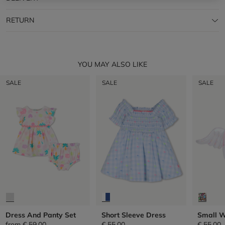
RETURN
YOU MAY ALSO LIKE
SALE
SALE
SALE
Dress And Panty Set
Short Sleeve Dress
Small 
from
€ 59,00
€ 55,00
€ 55,00