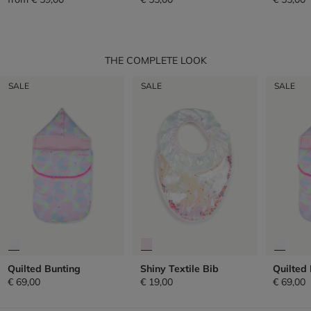
THE COMPLETE LOOK
SALE
SALE
SALE
Quilted Bunting
Shiny Textile Bib
Quilted
€ 69,00
€ 19,00
€ 69,00