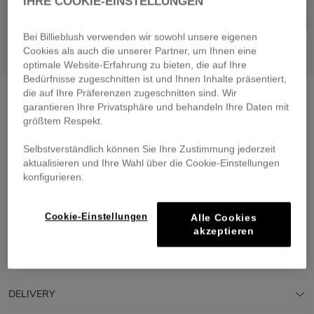
IHRE COOKIE-EINSTELLUNGEN
Bei Billieblush verwenden wir sowohl unsere eigenen
Cookies als auch die unserer Partner, um Ihnen eine
optimale Website-Erfahrung zu bieten, die auf Ihre
Bedürfnisse zugeschnitten ist und Ihnen Inhalte präsentiert,
die auf Ihre Präferenzen zugeschnitten sind. Wir
Boardshorts
discord green
garantieren Ihre Privatsphäre und behandeln Ihre Daten mit
€ 39,00
From
größtem Respekt.
Pay in 4 interest-free instalments
Selbstverständlich können Sie Ihre Zustimmung jederzeit
🔒 Secure payment & easy returns
aktualisieren und Ihre Wahl über die Cookie-Einstellungen
konfigurieren.
DESCRIPTION
Cookie-Einstellungen
Alle Cookies
akzeptieren
COMPOSITION
TRACEABILITY
DELIVERY