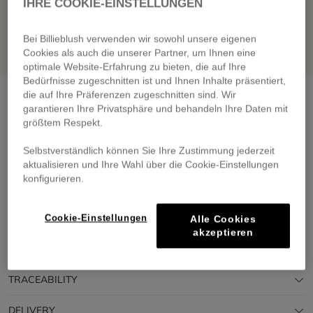
IHRE COOKIE-EINSTELLUNGEN
Bei Billieblush verwenden wir sowohl unsere eigenen
Cookies als auch die unserer Partner, um Ihnen eine
optimale Website-Erfahrung zu bieten, die auf Ihre
Bedürfnisse zugeschnitten ist und Ihnen Inhalte präsentiert,
die auf Ihre Präferenzen zugeschnitten sind. Wir
Sweatshirt and leggings set
white pink
garantieren Ihre Privatsphäre und behandeln Ihre Daten mit
€ 69,00
größtem Respekt.
Pay in 4 interest-free instalments
Selbstverständlich können Sie Ihre Zustimmung jederzeit
🔒 Secure payment & easy returns
aktualisieren und Ihre Wahl über die Cookie-Einstellungen
SALE
GREENAROUND
konfigurieren.
DESCRIPTION
Cookie-Einstellungen
Alle Cookies
akzeptieren
COMPOSITION
TRACEABILITY
DELIVERY