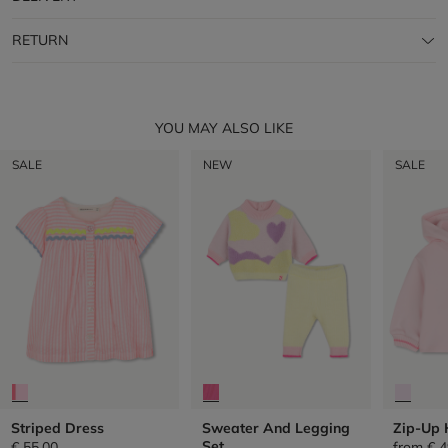
RETURN
YOU MAY ALSO LIKE
SALE
NEW
SALE
Striped Dress
Sweater And Legging
Zip-Up 
Set
€ 55,00
from
€ 4