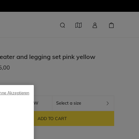
ater and legging set
pink yellow
5,00
ohne Akzeptieren
PINK YELLOW
Select a size
ADD TO CART