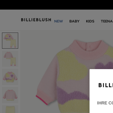
NEW
BABY
KIDS
TEENA
IHRE C