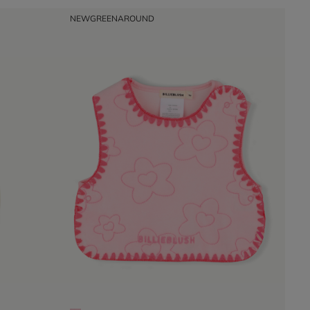
NEW
GREENAROUND