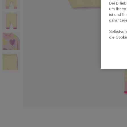
Bei Billi
um Ihnen 
ist und Ih
garantier
Selbstver
die Cooki