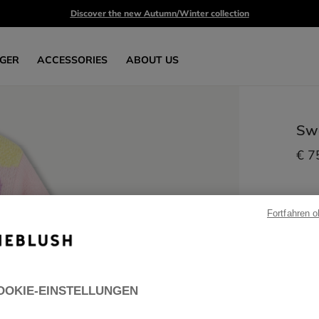
Discover the new Autumn/Winter collection
GER
ACCESSORIES
ABOUT US
Swe
€ 7
Fortfahren 
OOKIE-EINSTELLUNGEN