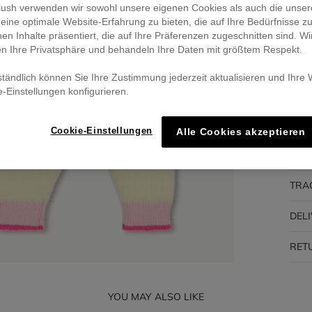
eblush verwenden wir sowohl unsere eigenen Cookies als auch die unser
eine optimale Website-Erfahrung zu bieten, die auf Ihre Bedürfnisse z
Pa
nen Inhalte präsentiert, die auf Ihre Präferenzen zugeschnitten sind. Wi
🔒 S
en Ihre Privatsphäre und behandeln Ihre Daten mit größtem Respekt.
ständlich können Sie Ihre Zustimmung jederzeit aktualisieren und Ihre
e-Einstellungen konfigurieren.
DES
Cookie-Einstellungen
Alle Cookies akzeptieren
COM
TRA
DEL
RET
YOU MAY ALSO LIKE