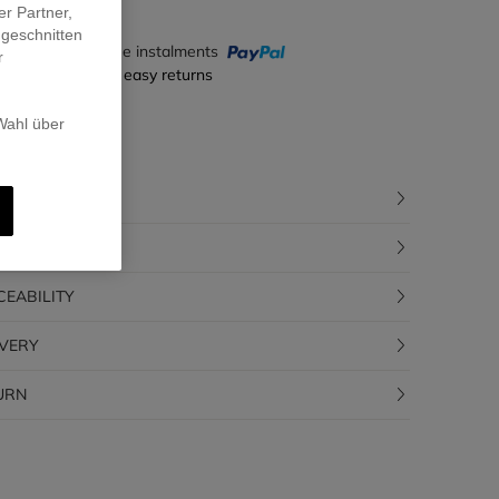
er Partner,
ugeschnitten
y in 4 interest-free instalments
r
ecure payment & easy returns
 Wahl über
CRIPTION
POSITION
CEABILITY
IVERY
URN