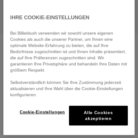
IHRE COOKIE-EINSTELLUNGEN
Bei Billieblush verwenden wir sowohl unsere eigenen
Cookies als auch die unserer Partner, um Ihnen eine
Strappy dress
fuschia
optimale Website-Erfahrung zu bieten, die auf Ihre
€ 55,00
Bedürfnisse zugeschnitten ist und Ihnen Inhalte präsentiert,
die auf Ihre Präferenzen zugeschnitten sind. Wir
Pay in 4 interest-free instalments
garantieren Ihre Privatsphäre und behandeln Ihre Daten mit
größtem Respekt.
🔒 Secure payment & easy returns
Selbstverständlich können Sie Ihre Zustimmung jederzeit
DESCRIPTION
aktualisieren und Ihre Wahl über die Cookie-Einstellungen
konfigurieren.
COMPOSITION
Cookie-Einstellungen
Alle Cookies
TRACEABILITY
akzeptieren
DELIVERY