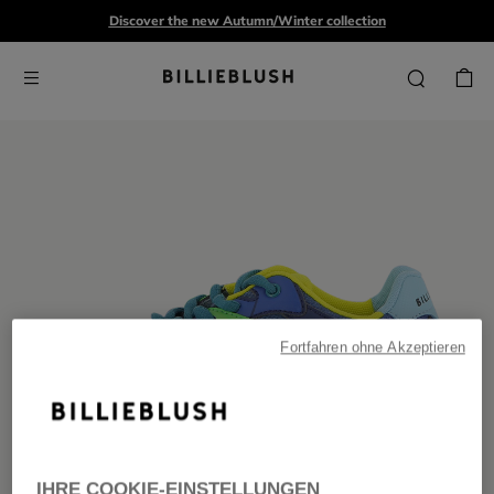
Discover the new Autumn/Winter collection
Fortfahren ohne Akzeptieren
IHRE COOKIE-EINSTELLUNGEN