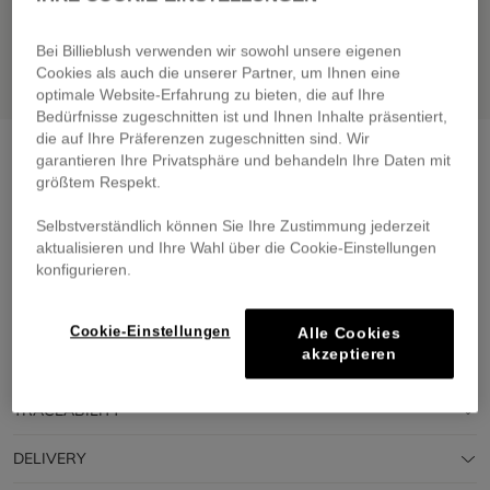
Bei Billieblush verwenden wir sowohl unsere eigenen
Cookies als auch die unserer Partner, um Ihnen eine
optimale Website-Erfahrung zu bieten, die auf Ihre
Bedürfnisse zugeschnitten ist und Ihnen Inhalte präsentiert,
die auf Ihre Präferenzen zugeschnitten sind. Wir
Sneakers
navy
garantieren Ihre Privatsphäre und behandeln Ihre Daten mit
größtem Respekt.
€ 79,00
From
Selbstverständlich können Sie Ihre Zustimmung jederzeit
Pay in 4 interest-free instalments
aktualisieren und Ihre Wahl über die Cookie-Einstellungen
🔒 Secure payment & easy returns
konfigurieren.
DESCRIPTION
Cookie-Einstellungen
Alle Cookies
akzeptieren
COMPOSITION
TRACEABILITY
DELIVERY