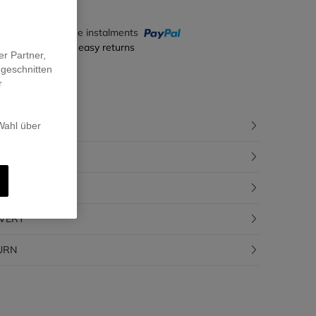
y in 4 interest-free instalments
ecure payment & easy returns
er Partner,
ugeschnitten
r
CRIPTION
 Wahl über
POSITION
CEABILITY
IVERY
URN