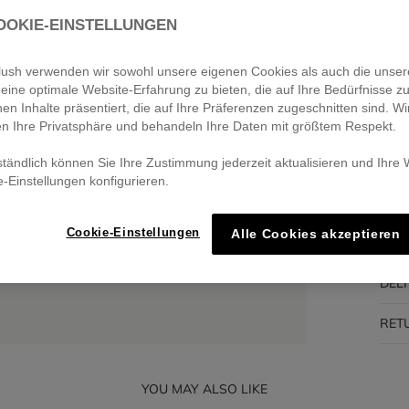
OOKIE-EINSTELLUNGEN
Pa
🔒 S
eblush verwenden wir sowohl unsere eigenen Cookies als auch die unser
eine optimale Website-Erfahrung zu bieten, die auf Ihre Bedürfnisse z
nen Inhalte präsentiert, die auf Ihre Präferenzen zugeschnitten sind. Wi
en Ihre Privatsphäre und behandeln Ihre Daten mit größtem Respekt.
DES
ständlich können Sie Ihre Zustimmung jederzeit aktualisieren und Ihre
e-Einstellungen konfigurieren.
COM
Cookie-Einstellungen
Alle Cookies akzeptieren
TRA
DEL
RET
YOU MAY ALSO LIKE