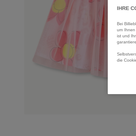
IHRE C
Bei Billi
um Ihnen 
ist und Ih
garantier
Selbstver
die Cooki