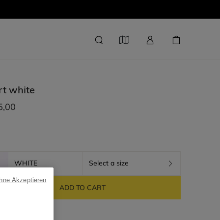
rt
white
5,00
WHITE
Select a size
ohne Akzeptieren
ADD TO CART