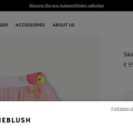
Discover the new Autumn/Winter collection
GER
ACCESSORIES
ABOUT US
Ski
€ 5
Fortfahren 