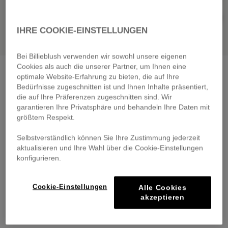
IHRE COOKIE-EINSTELLUNGEN
Bei Billieblush verwenden wir sowohl unsere eigenen
Cookies als auch die unserer Partner, um Ihnen eine
Shorts
white
optimale Website-Erfahrung zu bieten, die auf Ihre
€ 49,00
Bedürfnisse zugeschnitten ist und Ihnen Inhalte präsentiert,
From
die auf Ihre Präferenzen zugeschnitten sind. Wir
Pay in 4 interest-free instalments
garantieren Ihre Privatsphäre und behandeln Ihre Daten mit
🔒 Secure payment & easy returns
größtem Respekt.
Selbstverständlich können Sie Ihre Zustimmung jederzeit
DESCRIPTION
aktualisieren und Ihre Wahl über die Cookie-Einstellungen
konfigurieren.
COMPOSITION
Cookie-Einstellungen
Alle Cookies
TRACEABILITY
akzeptieren
DELIVERY