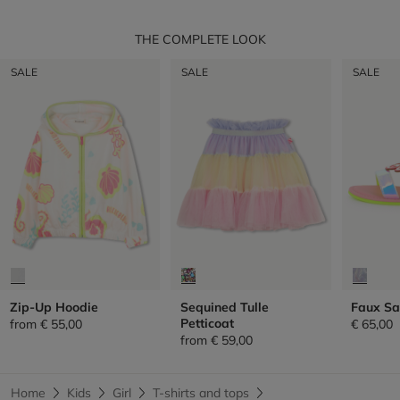
THE COMPLETE LOOK
SALE
SALE
SALE
Zip-Up Hoodie
Sequined Tulle
Faux Sa
Petticoat
from
€ 55,00
€ 65,00
from
€ 59,00
Home
Kids
Girl
T-shirts and tops