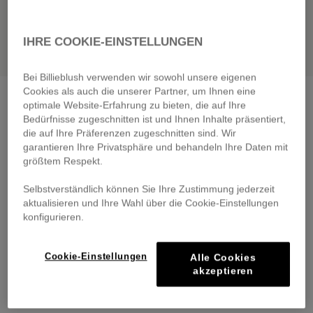
IHRE COOKIE-EINSTELLUNGEN
Bei Billieblush verwenden wir sowohl unsere eigenen
Cookies als auch die unserer Partner, um Ihnen eine
Short-sleeved t-shirt
angel blue
optimale Website-Erfahrung zu bieten, die auf Ihre
€ 35,00
Bedürfnisse zugeschnitten ist und Ihnen Inhalte präsentiert,
die auf Ihre Präferenzen zugeschnitten sind. Wir
Pay in 4 interest-free instalments
garantieren Ihre Privatsphäre und behandeln Ihre Daten mit
🔒 Secure payment & easy returns
größtem Respekt.
Selbstverständlich können Sie Ihre Zustimmung jederzeit
DESCRIPTION
aktualisieren und Ihre Wahl über die Cookie-Einstellungen
konfigurieren.
COMPOSITION
Cookie-Einstellungen
Alle Cookies
TRACEABILITY
akzeptieren
DELIVERY