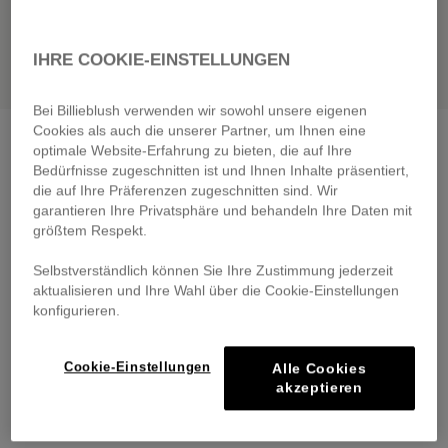
IHRE COOKIE-EINSTELLUNGEN
Bei Billieblush verwenden wir sowohl unsere eigenen
Cookies als auch die unserer Partner, um Ihnen eine
Short-sleeved t-shirt
white
optimale Website-Erfahrung zu bieten, die auf Ihre
€ 35,00
Bedürfnisse zugeschnitten ist und Ihnen Inhalte präsentiert,
die auf Ihre Präferenzen zugeschnitten sind. Wir
Pay in 4 interest-free instalments
garantieren Ihre Privatsphäre und behandeln Ihre Daten mit
🔒 Secure payment & easy returns
größtem Respekt.
Selbstverständlich können Sie Ihre Zustimmung jederzeit
DESCRIPTION
aktualisieren und Ihre Wahl über die Cookie-Einstellungen
konfigurieren.
COMPOSITION
Cookie-Einstellungen
Alle Cookies
TRACEABILITY
akzeptieren
DELIVERY