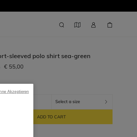
rt-sleeved polo shirt
sea-green
€ 55,00
m
ohne Akzeptieren
SEA-GREEN
Select a size
ADD TO CART