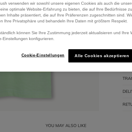
eblush verwenden wir sowohl unsere eigenen Cookies als auch die unser
eine optimale Website-Erfahrung zu bieten, die auf Ihre Bedürfnisse z
Pa
nen Inhalte präsentiert, die auf Ihre Präferenzen zugeschnitten sind. Wi
🔒 S
en Ihre Privatsphäre und behandeln Ihre Daten mit größtem Respekt.
ständlich können Sie Ihre Zustimmung jederzeit aktualisieren und Ihre
e-Einstellungen konfigurieren.
DES
Cookie-Einstellungen
Alle Cookies akzeptieren
COM
TRA
DEL
RET
YOU MAY ALSO LIKE