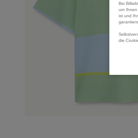
Bei Billi
um Ihnen 
ist und Ih
garantier
Selbstver
die Cooki