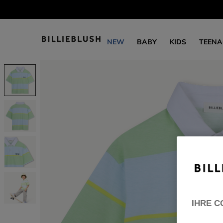
NEW
BABY
KIDS
TEENA
IHRE C