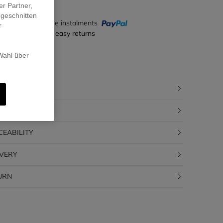
er Partner,
ugeschnitten
y in 4 interest-free instalments
r
ecure payment & easy returns
 Wahl über
CRIPTION
POSITION
CEABILITY
IVERY
URN