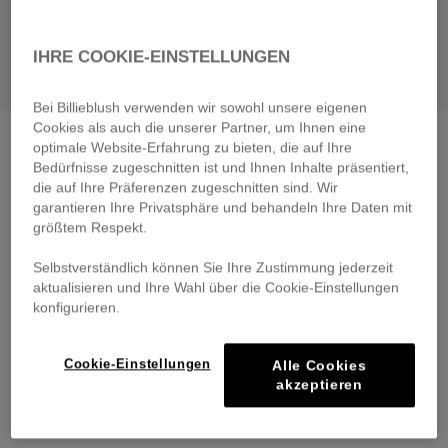
IHRE COOKIE-EINSTELLUNGEN
Bei Billieblush verwenden wir sowohl unsere eigenen
Cookies als auch die unserer Partner, um Ihnen eine
Short sleeve dress
multicoloured
optimale Website-Erfahrung zu bieten, die auf Ihre
€ 65,00
Bedürfnisse zugeschnitten ist und Ihnen Inhalte präsentiert,
From
die auf Ihre Präferenzen zugeschnitten sind. Wir
Pay in 4 interest-free instalments
garantieren Ihre Privatsphäre und behandeln Ihre Daten mit
größtem Respekt.
🔒 Secure payment & easy returns
Selbstverständlich können Sie Ihre Zustimmung jederzeit
DESCRIPTION
aktualisieren und Ihre Wahl über die Cookie-Einstellungen
konfigurieren.
COMPOSITION
Cookie-Einstellungen
Alle Cookies
TRACEABILITY
akzeptieren
DELIVERY