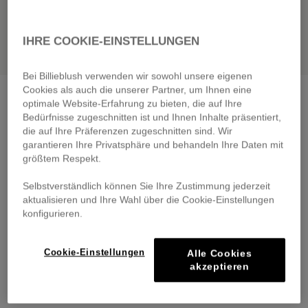
IHRE COOKIE-EINSTELLUNGEN
Bei Billieblush verwenden wir sowohl unsere eigenen
Cookies als auch die unserer Partner, um Ihnen eine
Short sleeve dress
white
optimale Website-Erfahrung zu bieten, die auf Ihre
€ 59,00
Bedürfnisse zugeschnitten ist und Ihnen Inhalte präsentiert,
From
die auf Ihre Präferenzen zugeschnitten sind. Wir
Pay in 4 interest-free instalments
garantieren Ihre Privatsphäre und behandeln Ihre Daten mit
🔒 Secure payment & easy returns
größtem Respekt.
Selbstverständlich können Sie Ihre Zustimmung jederzeit
DESCRIPTION
aktualisieren und Ihre Wahl über die Cookie-Einstellungen
konfigurieren.
COMPOSITION
Cookie-Einstellungen
Alle Cookies
TRACEABILITY
akzeptieren
DELIVERY