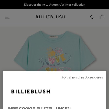
Discover the new Autumn/Winter collection
Fortfahren ohne Akzeptieren
IHRE COOKIE-EINSTELLUNGEN