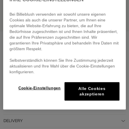
Bei Billieblush verwenden wir sowohl unsere eigenen
Cookies als auch die unserer Partner, um Ihnen eine
optimale Website-Erfahrung zu bieten, die auf Ihre
Bedürfnisse zugeschnitten ist und Ihnen Inhalte präsentiert,
die auf Ihre Präferenzen zugeschnitten sind. Wir
Party dress
turquoise
garantieren Ihre Privatsphäre und behandeln Ihre Daten mit
€ 45,00
größtem Respekt.
From
Pay in 4 interest-free instalments
Selbstverständlich können Sie Ihre Zustimmung jederzeit
🔒 Secure payment & easy returns
aktualisieren und Ihre Wahl über die Cookie-Einstellungen
konfigurieren.
DESCRIPTION
Cookie-Einstellungen
Alle Cookies
akzeptieren
COMPOSITION
TRACEABILITY
DELIVERY