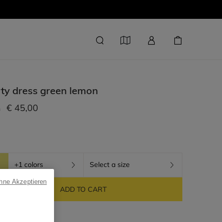
ty dress
green lemon
€ 45,00
m
+1 colors
Select a size
ohne Akzeptieren
ADD TO CART