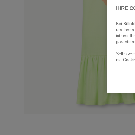
IHRE C
Bei Billi
um Ihnen 
ist und Ih
garantier
Selbstver
die Cooki