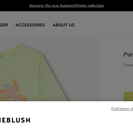
Discover the new Autumn/Winter collection
GER
ACCESSORIES
ABOUT US
Par
Fro
Fortfahren 