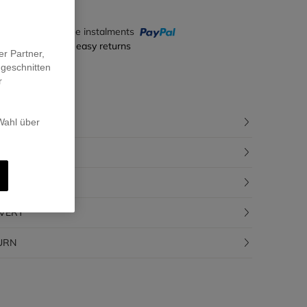
y in 4 interest-free instalments
ecure payment & easy returns
er Partner,
ugeschnitten
r
CRIPTION
 Wahl über
POSITION
CEABILITY
IVERY
URN