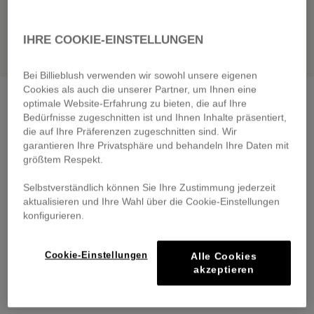
IHRE COOKIE-EINSTELLUNGEN
Bei Billieblush verwenden wir sowohl unsere eigenen
Cookies als auch die unserer Partner, um Ihnen eine
Pants
quiet harbor
optimale Website-Erfahrung zu bieten, die auf Ihre
€ 65,00
Bedürfnisse zugeschnitten ist und Ihnen Inhalte präsentiert,
From
die auf Ihre Präferenzen zugeschnitten sind. Wir
Pay in 4 interest-free instalments
garantieren Ihre Privatsphäre und behandeln Ihre Daten mit
größtem Respekt.
🔒 Secure payment & easy returns
Selbstverständlich können Sie Ihre Zustimmung jederzeit
DESCRIPTION
aktualisieren und Ihre Wahl über die Cookie-Einstellungen
konfigurieren.
COMPOSITION
Cookie-Einstellungen
Alle Cookies
TRACEABILITY
akzeptieren
DELIVERY