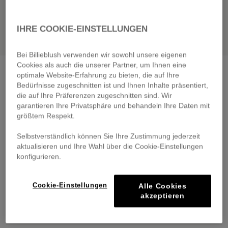
IHRE COOKIE-EINSTELLUNGEN
Bei Billieblush verwenden wir sowohl unsere eigenen
Cookies als auch die unserer Partner, um Ihnen eine
Lace-up trainers
white
optimale Website-Erfahrung zu bieten, die auf Ihre
€ 75,00
Bedürfnisse zugeschnitten ist und Ihnen Inhalte präsentiert,
die auf Ihre Präferenzen zugeschnitten sind. Wir
Pay in 4 interest-free instalments
garantieren Ihre Privatsphäre und behandeln Ihre Daten mit
größtem Respekt.
🔒 Secure payment & easy returns
Selbstverständlich können Sie Ihre Zustimmung jederzeit
DESCRIPTION
aktualisieren und Ihre Wahl über die Cookie-Einstellungen
konfigurieren.
COMPOSITION
Cookie-Einstellungen
Alle Cookies
TRACEABILITY
akzeptieren
DELIVERY