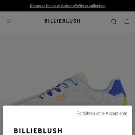
Discover the new Autumn/Winter collection
Fortfahren ohne Akzeptieren