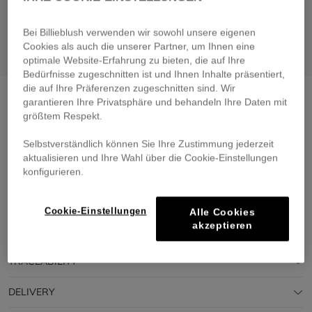
Bei Billieblush verwenden wir sowohl unsere eigenen
Cookies als auch die unserer Partner, um Ihnen eine
optimale Website-Erfahrung zu bieten, die auf Ihre
Bedürfnisse zugeschnitten ist und Ihnen Inhalte präsentiert,
die auf Ihre Präferenzen zugeschnitten sind. Wir
Knitted beanie
ivory
garantieren Ihre Privatsphäre und behandeln Ihre Daten mit
größtem Respekt.
€ 25,00
Selbstverständlich können Sie Ihre Zustimmung jederzeit
Pay in 4 interest-free instalments
aktualisieren und Ihre Wahl über die Cookie-Einstellungen
🔒 Secure payment & easy returns
konfigurieren.
DESCRIPTION
Cookie-Einstellungen
Alle Cookies
akzeptieren
COMPOSITION
TRACEABILITY
DELIVERY