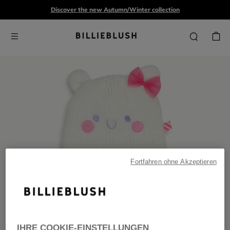
Discover the new Autumn/Winter collection
Fortfahren ohne Akzeptieren
IHRE COOKIE-EINSTELLUNGEN